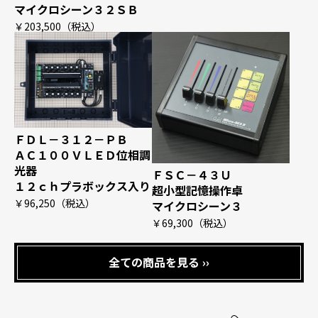
マイクロシーン３２ＳＢ
￥203,500
（税込）
ＦＤＬ－３１２－ＰＢ
ＡＣ１００ＶＬＥＤ位相調
光器
ＦＳＣ－４３Ｕ
１２ｃｈプラボックス入り
超小型記憶操作卓
￥96,250
（税込）
マイクロシーン３
￥69,300
（税込）
全ての商品を見る ››